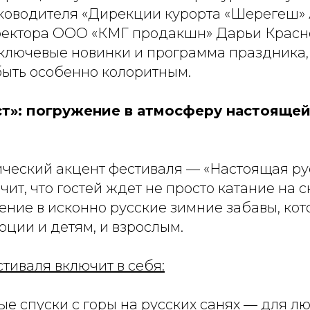
ководителя «Дирекции курорта «Шерегеш»
ректора ООО «КМГ продакшн» Дарьи Красн
ключевые новинки и программа праздника, 
быть особенно колоритным.
»: погружение в атмосферу настоящей
ический акцент фестиваля —
«Настоящая ру
ачит, что гостей ждет не просто катание на с
ение в исконно русские зимние забавы, ко
ции и детям, и взрослым.
тиваля включит в себя:
е спуски с горы на русских санях
— для лю