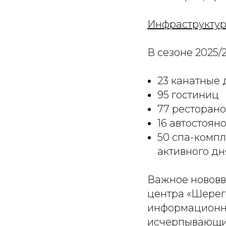
Инфраструктур
В сезоне 2025/
23 канатные 
95 гостиниц
77 ресторан
16 автостоян
50 спа-компл
активного дн
Важное нововв
центра «Шерег
информационны
исчерпывающие