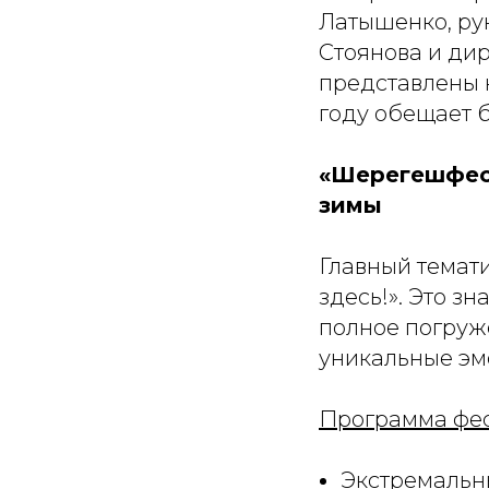
Латышенко, ру
Стоянова и ди
представлены 
году обещает 
«Шерегешфест
зимы
Главный темат
здесь!»
. Это зн
полное погруж
уникальные эмо
Программа фес
Экстремальны