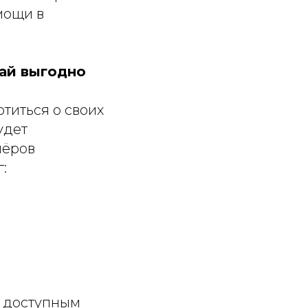
мощи в
ай выгодно
титься о своих
удет
нёров
:
е доступным