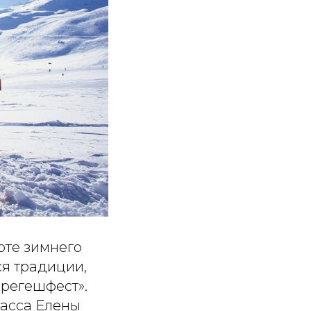
рте зимнего
ся традиции,
ерегешфест».
басса Елены