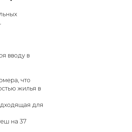
льных
.
я вводу в
омера, что
остью жилья в
подходящая для
геш на 37