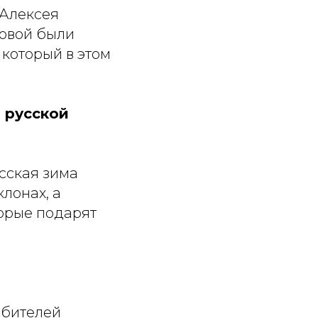
 Алексея
овой были
который в этом
 русской
сская зима
клонах, а
торые подарят
бителей