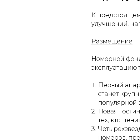
К предстоящем
улучшений, на
Размещение
Номерной фонд
эксплуатацию 
Первый апарт
станет круп
популярной 
Новая гостин
тех, кто цен
Четырехзвез
номеров, пр