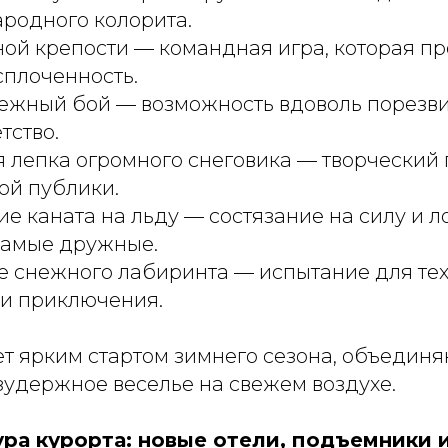
ародного колорита.
ой крепости
— командная игра, которая пр
сплоченность.
ежный бой
— возможность вдоволь порезви
тство.
я лепка огромного снеговика
— творческий 
ой публики.
ие каната на льду
— состязание на силу и ло
амые дружные.
 снежного лабиринта
— испытание для тех
 и приключения.
ет ярким стартом зимнего сезона, объедин
зудержное веселье на свежем воздухе.
ра курорта: новые отели, подъемники 