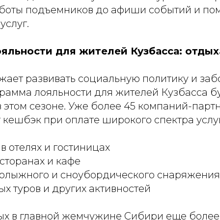
боты подъемников до афиши событий и по
услуг.
яльности для жителей Кузбасса: отдых
ает развивать социальную политику и забо
грамма лояльности для жителей Кузбасса б
в этом сезоне. Уже более 45 компаний-парт
 кешбэк при оплате широкого спектра услуг
 отелях и гостиницах
сторанах и кафе
олыжного и сноубордического снаряжения
х туров и других активностей
дых в главной жемчужине Сибири еще боле