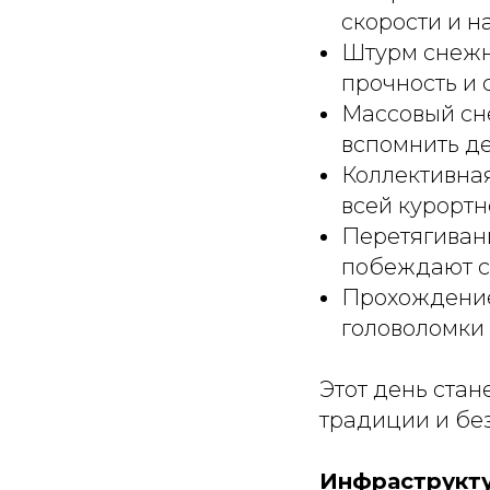
скорости и н
Штурм снежн
прочность и 
Массовый сн
вспомнить де
Коллективна
всей курортн
Перетягиван
побеждают с
Прохождение
головоломки
Этот день стан
традиции и бе
Инфраструкту