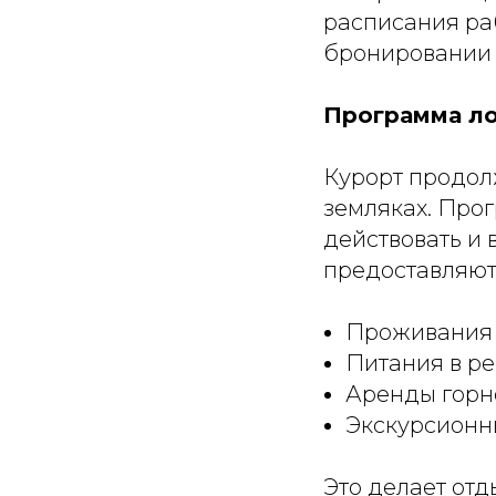
расписания ра
бронировании 
Программа ло
Курорт продолж
земляках. Про
действовать и 
предоставляют
Проживания в
Питания в ре
Аренды горн
Экскурсионны
Это делает от