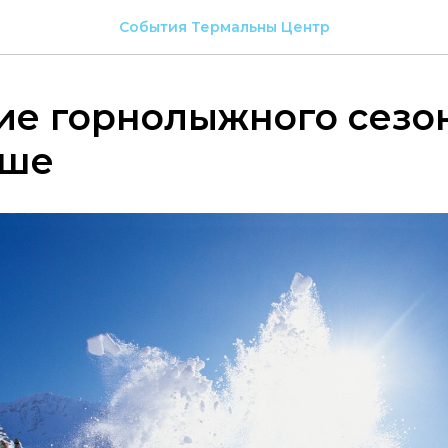
События Термальны Центр
ие горнолыжного сезон
еше