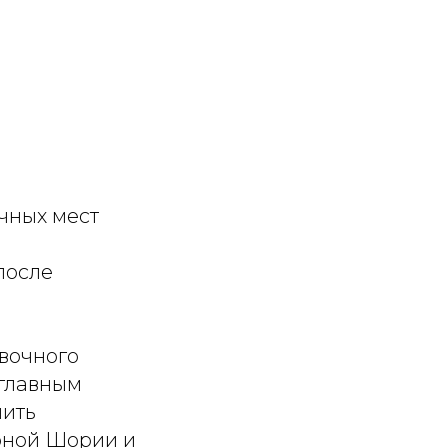
чных мест
после
вочного
 главным
чить
рной Шории и