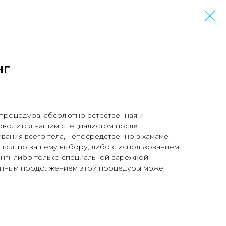
нг
процедура, абсолютно естественная и
оводится нашим специалистом после
ания всего тела, непосредственно в хамаме.
ься, по вашему выбору, либо с использованием
нг), либо только специальной варежкой
епным продолжением этой процедуры может